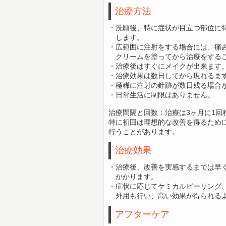
治療方法
・洗願後、特に症状が目立つ部位に
します。
・広範囲に注射をする場合には、痛
クリームを
塗ってから治療をする
・治療後はすぐにメイクが出来ます
・治療効果は数日してから現れるま
・極稀に注射の針跡が数日残る場合
・日常生活に制限はありません。
治療間隔と回数：治療は3ヶ月に1回
特に初回は理想的な改善を得るため
行うことがあります。
治療効果
・治療後、改善を実感するまでは早く
かかります。
・症状に応じてケミカルピーリング
外用
も行い、高い効果が得られる
アフターケア