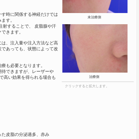
かす時に関係する神経だけでは
未治療側
みます。
注射することで、 皮脂腺や汗
クできます。
には、注入量や注入方法など高
状であっても、状態によって改
治療も必要となります。
期待できますが、レーザーや
とで高い効果を得られる場合も
治療側
クリックすると拡大します。
った皮脂の分泌過多、赤み