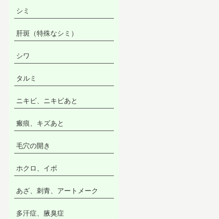
シミ
肝斑（特殊なシミ）
シワ
タルミ
ニキビ、ニキビあと
瘢痕、キズあと
毛穴の開き
ホクロ、イボ
あざ、刺青、アートメーク
多汗症、腋臭症