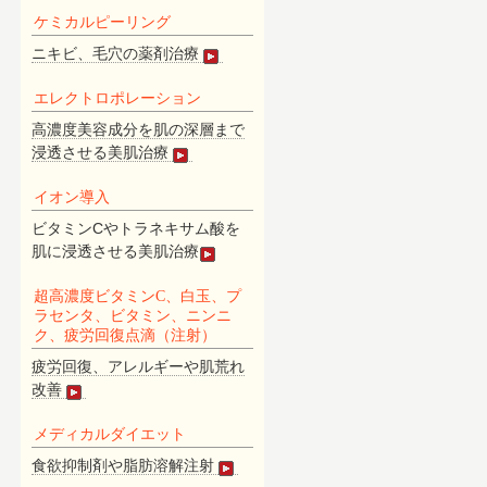
ケミカルピーリング
ニキビ、毛穴の薬剤治療
エレクトロポレーション
高濃度美容成分を肌の深層まで
浸透させる美肌治療
イオン導入
ビタミンCやトラネキサム酸を
肌に浸透させる美肌治療
超高濃度ビタミンC、白玉、プ
ラセンタ、ビタミン、ニンニ
ク、疲労回復点滴（注射）
疲労回復、アレルギーや肌荒れ
改善
メディカルダイエット
食欲抑制剤や脂肪溶解注射