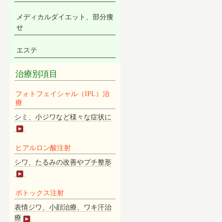
メディカルダイエット、部分痩
せ
エステ
治療別項目
フォトフェイシャル（IPL）治
療
シミ、小ジワなど様々な症状に
ヒアルロン酸注射
シワ、たるみの改善やプチ整形
ボトックス注射
表情ジワ、小顔治療、ワキ汗治
療