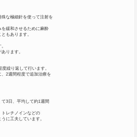
特殊な極細針を使って注射を
みを緩和させるために麻酔
こともあります。
。
す。
があります。
程度繰り返して行います。
に、2週間程度で追加治療を
て3日、平均して約1週間
、トレチノイン
などの
ように工夫しています。