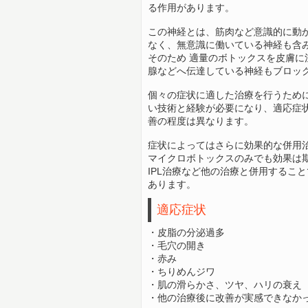
る作用があります。
この神経とは、筋肉など意識的に動
なく、無意識に働いている神経も含
そのため 適量のボトックスを皮膚に
腺などへ伝達している神経もブロッ
個々の症状に適した治療を行うため
い技術と経験が必要になり、適応症
善の程度は異なります。
症状によってはさらに効果的な併用
マイクロボトックスのみでも効果は
IPL治療など他の治療と併用するこ
あります。
適応症状
・皮脂の分泌過多
・毛穴の開き
・赤み
・ちりめんジワ
・肌の滑らかさ、ツヤ、ハリの衰え
・他の治療後に改善が実感できなか