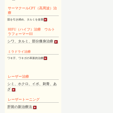
サーマクールCPT（高周波）治
療
肌を引き締め、タルミを改善
HIFU（ハイフ）治療 ウルト
ラフォーマーIII
シワ、タルミ、部分痩身治療
ミラドライ治療
ワキ汗、ワキガの革新的治療
レーザー治療
シミ、ホクロ、イボ、刺青、あ
ざ
レーザートーニング
肝斑の新治療法